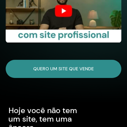
QUERO UM SITE QUE VENDE
H
o
j
e
v
o
c
ê
n
ã
o
t
e
m
u
m
s
i
t
e
,
t
e
m
u
m
a