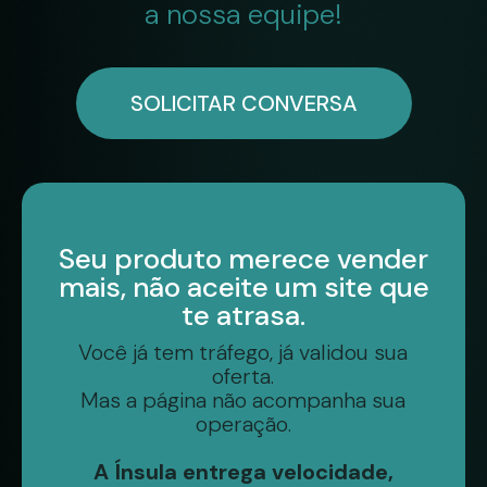
a nossa equipe!
SOLICITAR CONVERSA
Seu produto merece vender
mais, não aceite um site que
te atrasa.
Você já tem tráfego, já validou sua
oferta.
Mas a página não acompanha sua
operação.
A Ínsula entrega velocidade,