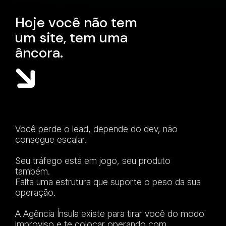
H
o
j
e
v
o
c
ê
n
ã
o
t
e
m
u
m
s
i
t
e
,
t
e
m
u
m
a
â
n
c
o
r
a
.
Você perde o lead, depende do dev, não
consegue escalar.
Seu tráfego está em jogo, seu produto
também.
Falta uma estrutura que suporte o peso da sua
operação.
A Agência Ínsula existe para tirar você do modo
improviso e te colocar operando com